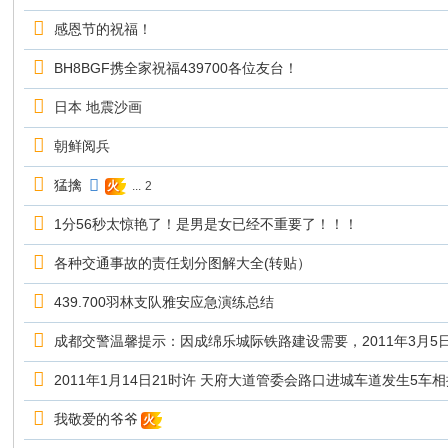
感恩节的祝福！
BH8BGF携全家祝福439700各位友台！
日本 地震沙画
朝鲜阅兵
猛擒
...
2
火
1分56秒太惊艳了！是男是女已经不重要了！！！
各种交通事故的责任划分图解大全(转贴）
439.700羽林支队雅安应急演练总结
成都交警温馨提示：因成绵乐城际铁路建设需要，2011年3月5日至
2011年1月14日21时许 天府大道管委会路口进城车道发生5车
我敬爱的爷爷
火