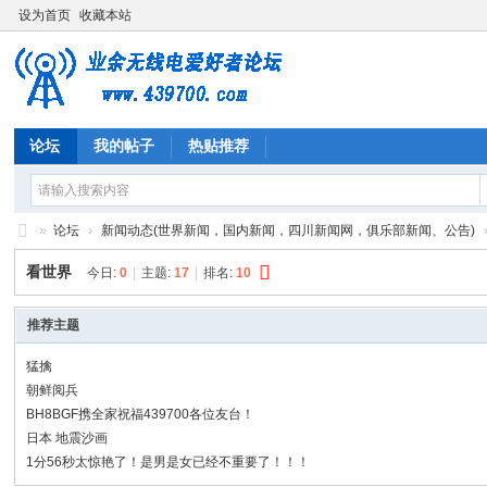
设为首页
收藏本站
论坛
我的帖子
热贴推荐
»
论坛
›
新闻动态(世界新闻，国内新闻，四川新闻网，俱乐部新闻、公告)
业
看世界
今日:
0
|
主题:
17
|
排名:
10
余
无
推荐主题
线
猛擒
电
朝鲜阅兵
BH8BGF携全家祝福439700各位友台！
爱
日本 地震沙画
好
1分56秒太惊艳了！是男是女已经不重要了！！！
者