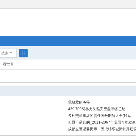
搜索
搜
›
看世界
索
我敬爱的爷爷
439.700羽林支队雅安应急演练总结
各种交通事故的责任划分图解大全(转贴）
但愿不是真的_2011-2067年我国可能发
成都交警温馨提示：因成绵乐城际铁路建设需要