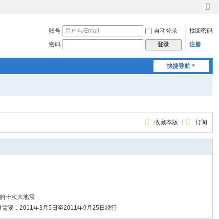
切
换
账号
自动登录
找回密码
到
窄
密码
注册
登录
版
快捷导航
收藏本版
|
订阅
生的十次大地震
，2011年3月5日至2011年9月25日绕行