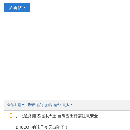
论
发新帖
坛
全部主题
最新
热门
热帖
精华
更多
川北道路拥堵结冰严重 自驾游出行需注意安全
BH8BGF的孩子今天出院了！