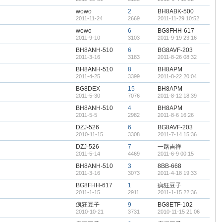
wowo
2
BH8ABK-500
2011-11-24
2669
2011-11-29 10:52
wowo
6
BG8FHH-617
2011-9-10
3103
2011-9-19 23:16
BH8ANH-510
6
BG8AVF-203
2011-3-16
3183
2011-8-26 08:32
BH8ANH-510
8
BH8APM
2011-4-25
3399
2011-8-22 20:04
BG8DEX
15
BH8APM
2011-5-30
7076
2011-8-12 18:39
BH8ANH-510
4
BH8APM
2011-5-5
2982
2011-8-6 16:26
DZJ-526
6
BG8AVF-203
2010-11-15
3308
2011-7-14 15:36
DZJ-526
7
一路吉祥
2011-5-14
4469
2011-6-9 00:15
BH8ANH-510
3
8BB-668
2011-3-16
3073
2011-4-18 19:33
BG8FHH-617
1
疯狂豆子
2011-1-15
2911
2011-1-15 22:36
疯狂豆子
9
BG8ETF-102
2010-10-21
3731
2010-11-15 21:06