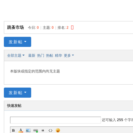
论
坛
跳蚤市场
今日:
0
|
主题:
0
|
排名:
2
发新帖
全部主题
最新
热门
热帖
精华
更多
本版块或指定的范围内尚无主题
发新帖
快速发帖
还可输入
255
个字