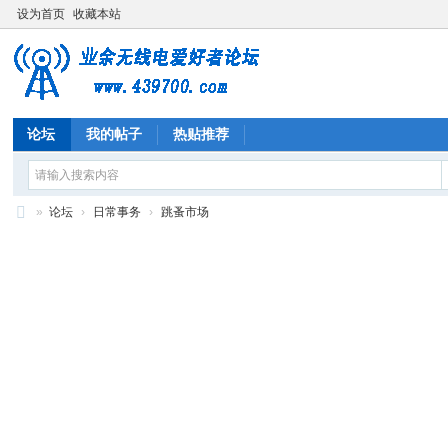
设为首页
收藏本站
论坛
我的帖子
热贴推荐
»
论坛
›
日常事务
›
跳蚤市场
业
余
无
线
电
爱
好
者