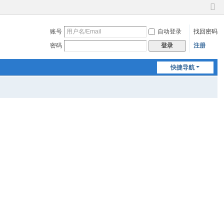
切
换
账号
自动登录
找回密码
到
窄
密码
注册
登录
版
快捷导航