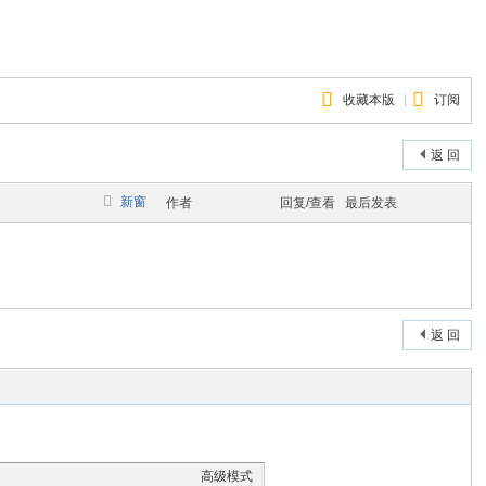
收藏本版
|
订阅
返 回
新窗
作者
回复/查看
最后发表
返 回
高级模式